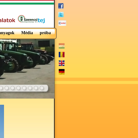
 anyagok
Média
próba