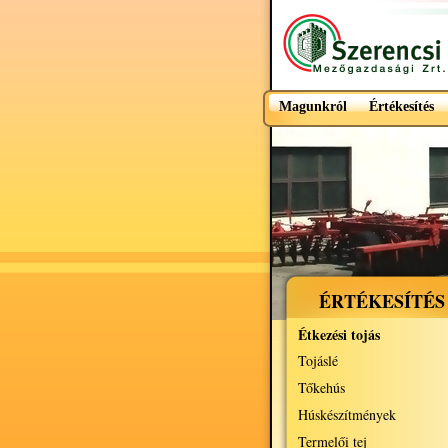
Magunkról
Értékesítés
ÉRTÉKESÍTÉS
Étkezési tojás
Tojáslé
Tőkehús
Húskészítmények
Termelői tej