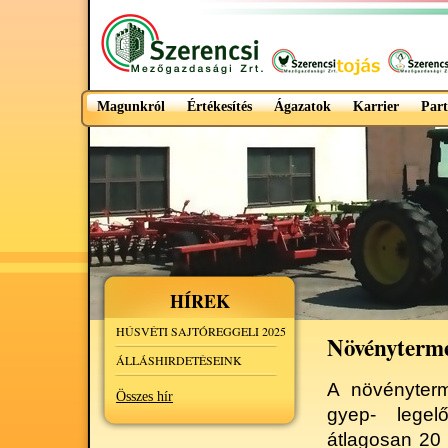
Magunkról
Értékesítés
Ágazatok
Karrier
Part
HÍREK
HÚSVÉTI SAJTÓREGGELI 2025
Növényterme
ÁLLÁSHIRDETÉSEINK
A növényterm
Összes hír
gyep- legelő
átlagosan 20