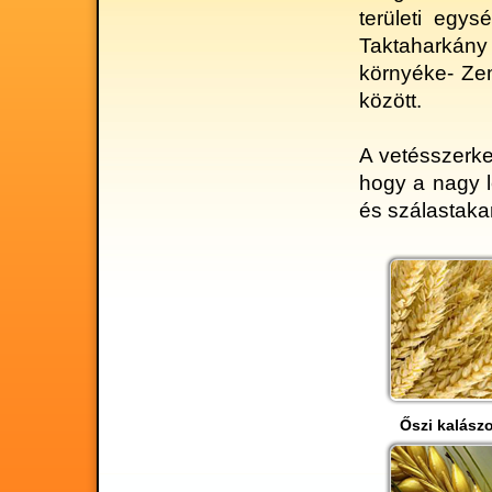
területi egy
Taktaharkány
környéke- Ze
között.
A vetésszerke
hogy a nagy 
és szálastak
Őszi kalász