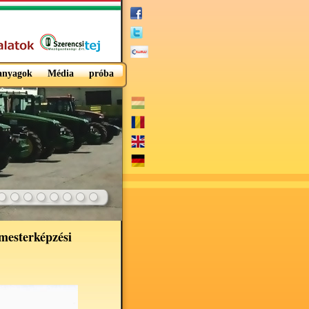
 anyagok
Média
próba
 mesterképzési