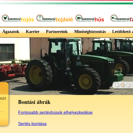
Ágazatok
Karrier
Partnereink
Minőségbiztosítás
Letölthető
025
Bontási ábrák
Fontosabb sertéshúsok elhelyezkedése
S
ertés bontása