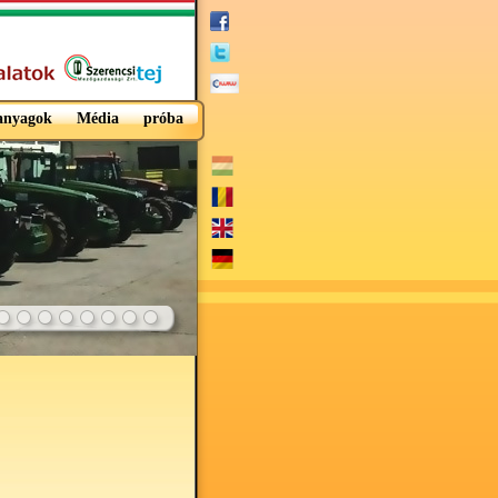
 anyagok
Média
próba