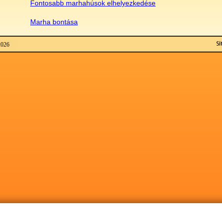
F
ontosabb marhahúsok elhelyezkedése
M
arha bontása
2026