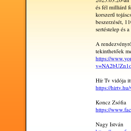
és fél milliárd 
korszerű tojás
beszerzését, 11
sertéstelep és a
A rendezvényről
tekinthetőek m
https://www.y
v=NA2bUZn1o3
Hír Tv vidója i
https://hirtv.h
Koncz Zsófia
https://www.f
Nagy István