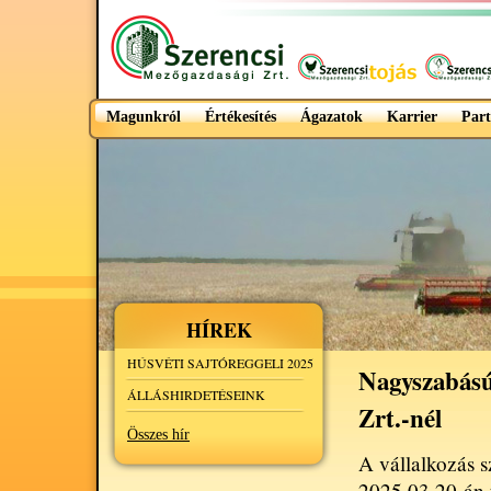
Magunkról
Értékesítés
Ágazatok
Karrier
Part
HÍREK
HÚSVÉTI SAJTÓREGGELI 2025
Nagyszabású
ÁLLÁSHIRDETÉSEINK
Zrt.-nél
Összes hír
A vállalkozás s
2025.03.20-án 