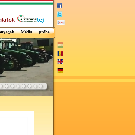
 anyagok
Média
próba