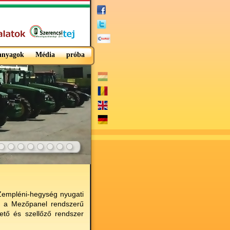
 anyagok
Média
próba
 Zempléni-hegység nyugati
n a Mezőpanel rendszerű
ető és szellőző rendszer