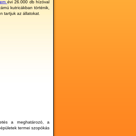
zem
évi 26.000 db hízóval
számú kutricákban történik,
 tartjuk az állatokat.
tetés a meghatározó, a
z épületek termei szopókás