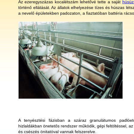
Az ezeregyszázas kocalétszám lehetővé tette a saját
húsü
történő ellátását. Az állatok elhelyezése tízes és húszas lét
a nevelő épületekben padozaton, a fiaztatóban battéria rácson
A tenyésztési fázisban a száraz granulátumos padlóe
hizlaldákban önetetős rendszer működik, gépi feltöltéssel, a
és csészés önitatóval vannak felszerelve.