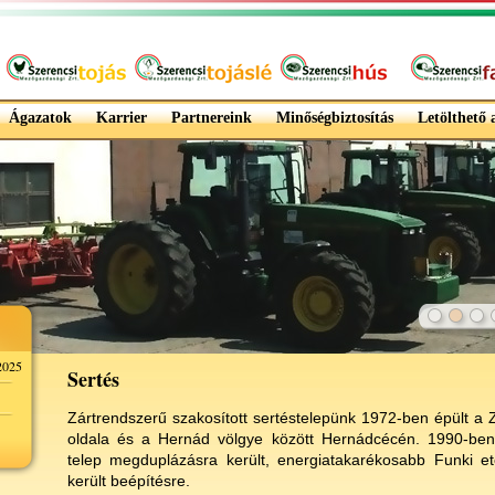
Ágazatok
Karrier
Partnereink
Minőségbiztosítás
Letölthető
025
Sertés
Zártrendszerű szakosított sertéstelepünk 1972-ben épült a
oldala és a Hernád völgye között Hernádcécén. 1990-be
telep megduplázásra került, energiatakarékosabb Funki et
került beépítésre.