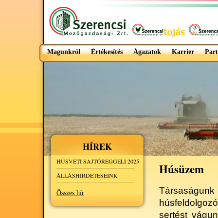
Magunkról
Értékesítés
Ágazatok
Karrier
Part
HÍREK
HÚSVÉTI SAJTÓREGGELI 2025
Húsüzem
ÁLLÁSHIRDETÉSEINK
Társaságu
Összes hír
húsfeldolgoz
sertést vágu