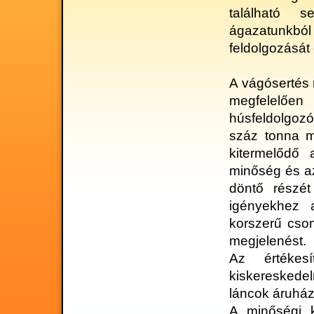
található s
ágazatunkb
feldolgozását
A vágósertés 
megfelelőe
húsfeldolgoz
száz tonna m
kitermelődő 
minőség és a
döntő rész
igényekhez a
korszerű csom
megjelenést.
Az értékesí
kiskereskede
láncok áruház
A minőségi 