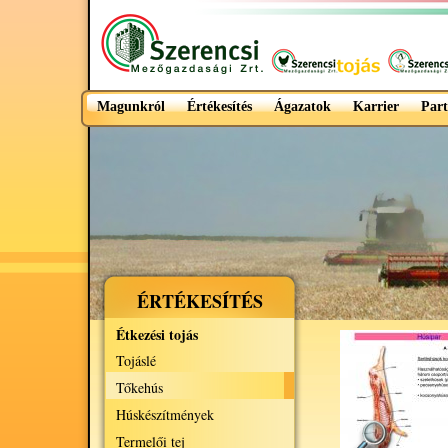
Magunkról
Értékesítés
Ágazatok
Karrier
Part
ÉRTÉKESÍTÉS
Étkezési tojás
Tojáslé
Tőkehús
Húskészítmények
Termelői tej