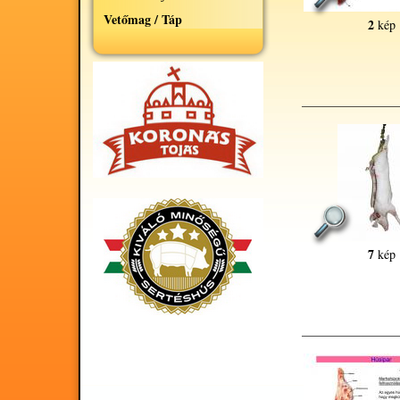
Vetőmag / Táp
2
kép
7
kép