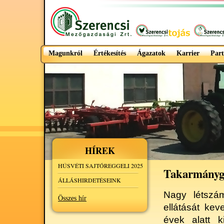
Magunkról
Értékesítés
Ágazatok
Karrier
Part
HÍREK
HÚSVÉTI SAJTÓREGGELI 2025
Takarmányg
ÁLLÁSHIRDETÉSEINK
Nagy létszám
Összes hír
ellátását kev
évek alatt k