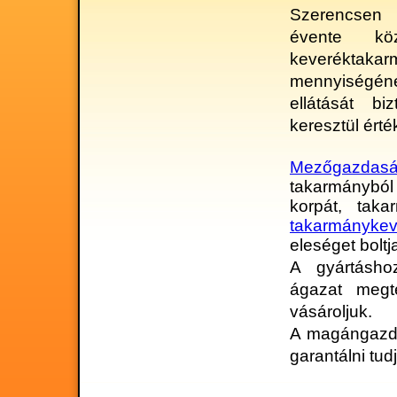
Szerencsen 
évente köze
keveréktakar
mennyiségén
ellátását bi
keresztül érté
Mezőgazdasá
takarmányból
korpát, taka
takarmánykev
eleséget boltj
A gyártásho
ágazat megt
vásároljuk.
A magángazda
garantálni tud